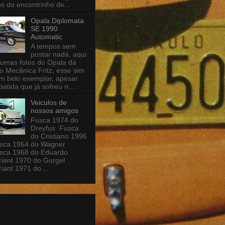
os do encontrinho de...
Opala Diplomata
SE 1990
Automatic
A tempos sem
postar nada, aqui
 umas fotos do Opala da
o Mecânica Fritz, esse sim
m belo exemplar, apesar
batida que já sofreu n...
Veiculos de
nossos amigos
Fusca 1974 do
Dreyfus Fusca
do Cristiano 1996
sca 1964 do Wagner
sca 1968 do Eduardo
iant 1970 do Gurgel
iant 1971 do ...