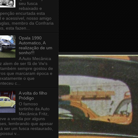
seu fusca
rebaixado e
penção encurtada esta
il e acessível, nosso amigo
glas, membro da Confraria
ks, esta fazen...
Opala 1990
Automatico, A
realização de um
sonho!!!
A Auto Mecânica
tz alem de ser fã de Vw's
 também sempre gostou de
ros que marcaram época e
 exatamente o que
nteceu c...
A volta do filho
Pródigo
O famoso
tortinho da Auto
Mecânica Fritz,
eve a venda por alguns
es, lembrando que apesar
já ser um fusca restaurado,
 possui v...