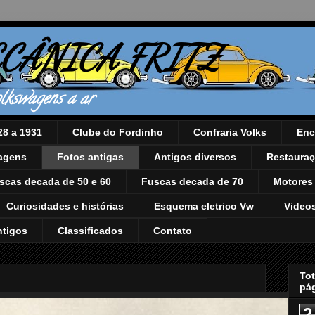
CÂNICA FRITZ
lkswagens a ar
28 a 1931
Clube do Fordinho
Confraria Volks
Enc
iagens
Fotos antigas
Antigos diversos
Restaura
scas decada de 50 e 60
Fuscas decada de 70
Motores
Curiosidades e histórias
Esquema eletrico Vw
Video
ntigos
Classificados
Contato
Tot
pá
2