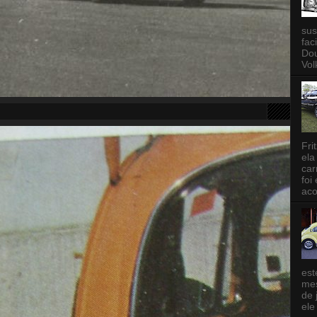
sus
fac
Dou
Vol
Fri
ela
car
foi
aco
est
mes
de 
ele