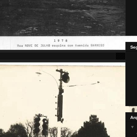
Se
Ar
▼