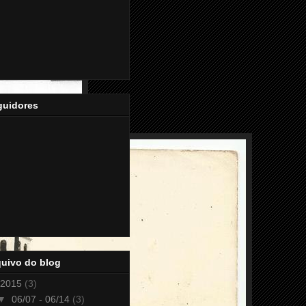
guidores
quivo do blog
2015
(3)
▼
06/07 - 06/14
(3)