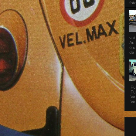
fot
vai
Aut
é u
da 
Fu
Fu
Var
Var