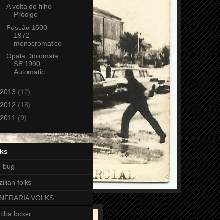
A volta do filho
Pródigo
Fuscão 1500
1972
monocromatico
Opala Diplomata
SE 1990
Automatic
2013
(12)
2012
(18)
2011
(9)
nks
d bug
zilian folks
NFRARIA VOLKS
itiba boxer