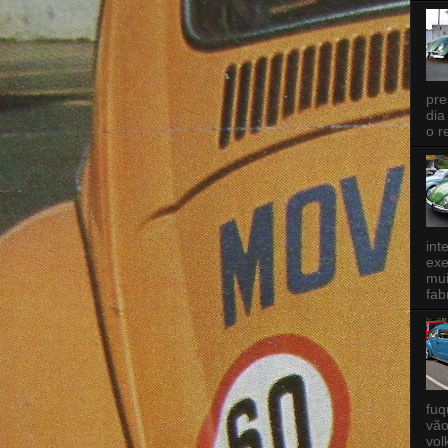
pre
dia
o r
int
exe
mui
fab
fuq
vão
vol