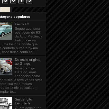
stagens populares
Fusca 63
Segue aqui uma
postagem do 63
da Auto Mecânica
Fritz, Esse vw
 uma historia bonita que
á contada numa proxima
, esse fusca conta co...
Do estilo original
ao Gringo
Nosso amigo
Geraldo, mais
conhecido como
 do fusca ja teve varios Vw's
ante sua vida, pouco
po atraz ele possuia um
mplar to...
Suspenção
Encurtada
Quem deseja ter