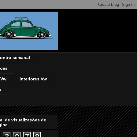
ontro semanal
ções
 Vw
Interiores Vw
s
al de visualizações de
gina
3
0
7
9