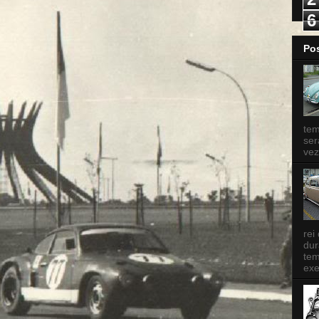
6
Po
tem
ser
vez
rei
dur
tem
exe