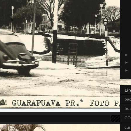
►
►
►
Li
ba
bra
CO
cur