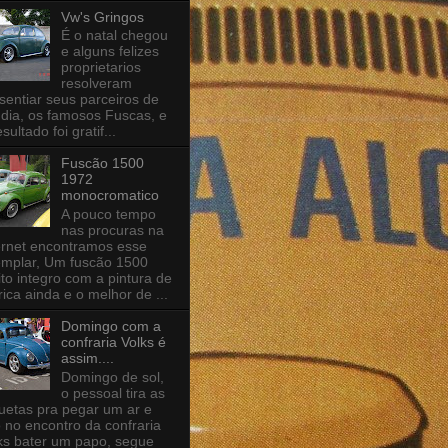
Vw's Gringos
É o natal chegou
e alguns felizes
proprietarios
resolveram
sentiar seus parceiros de
 dia, os famosos Fuscas, e
esultado foi gratif...
Fuscão 1500
1972
monocromatico
A pouco tempo
nas procuras na
ernet encontramos esse
mplar, Um fuscão 1500
to integro com a pintura de
rica ainda e o melhor de ...
Domingo com a
confraria Volks é
assim....
Domingo de sol,
o pessoal tira as
uetas pra pegar um ar e
 no encontro da confraria
ks bater um papo, segue