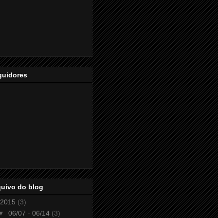
guidores
quivo do blog
2015
(3)
▼
06/07 - 06/14
(3)