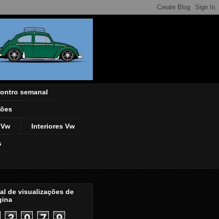
ontro semanal
ções
 Vw
Interiores Vw
s
al de visualizações de
gina
3
0
7
9