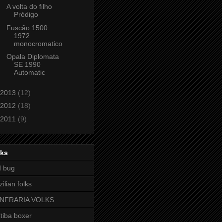
A volta do filho
Pródigo
Fuscão 1500
1972
monocromatico
Opala Diplomata
SE 1990
Automatic
2013
(12)
2012
(18)
2011
(9)
nks
d bug
zilian folks
NFRARIA VOLKS
itiba boxer