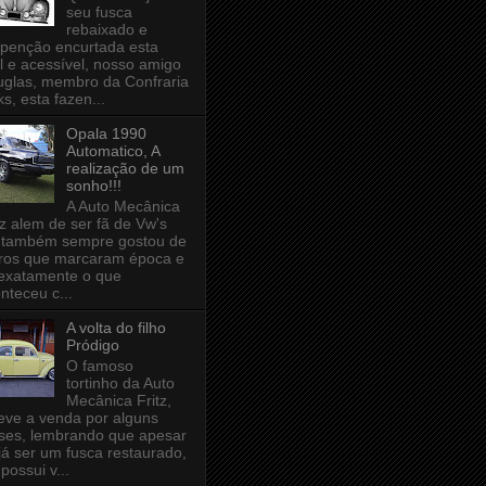
seu fusca
rebaixado e
penção encurtada esta
il e acessível, nosso amigo
glas, membro da Confraria
ks, esta fazen...
Opala 1990
Automatico, A
realização de um
sonho!!!
A Auto Mecânica
tz alem de ser fã de Vw's
 também sempre gostou de
ros que marcaram época e
 exatamente o que
nteceu c...
A volta do filho
Pródigo
O famoso
tortinho da Auto
Mecânica Fritz,
eve a venda por alguns
es, lembrando que apesar
já ser um fusca restaurado,
 possui v...