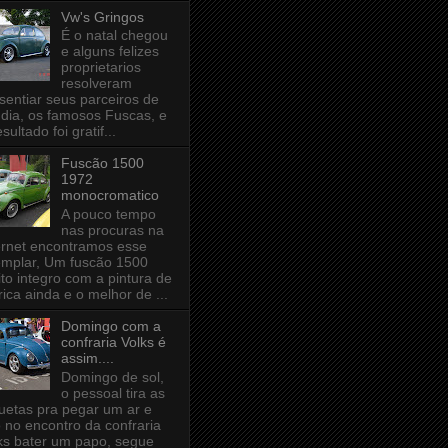
Vw's Gringos
É o natal chegou
e alguns felizes
proprietarios
resolveram
sentiar seus parceiros de
 dia, os famosos Fuscas, e
esultado foi gratif...
Fuscão 1500
1972
monocromatico
A pouco tempo
nas procuras na
ernet encontramos esse
mplar, Um fuscão 1500
to integro com a pintura de
rica ainda e o melhor de ...
Domingo com a
confraria Volks é
assim....
Domingo de sol,
o pessoal tira as
uetas pra pegar um ar e
 no encontro da confraria
ks bater um papo, segue