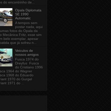
os do encontrinho de...
Opala Diplomata
SE 1990
Automatic
A tempos sem
postar nada, aqui
 umas fotos do Opala da
o Mecânica Fritz, esse sim
m belo exemplar, apesar
batida que já sofreu n...
Veiculos de
nossos amigos
Fusca 1974 do
Dreyfus Fusca
do Cristiano 1996
sca 1964 do Wagner
sca 1968 do Eduardo
iant 1970 do Gurgel
iant 1971 do ...