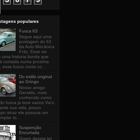
stagens populares
Fusca 63
Segue aqui uma
postagem do 63
da Auto Mecânica
Fritz, Esse vw
 uma historia bonita que
á contada numa proxima
, esse fusca conta co...
Do estilo original
ao Gringo
Nosso amigo
Geraldo, mais
conhecido como
 do fusca ja teve varios Vw's
ante sua vida, pouco
po atraz ele possuia um
mplar to...
Suspenção
Encurtada
Quem deseja ter