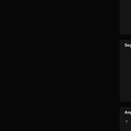
Se
Ar
▼