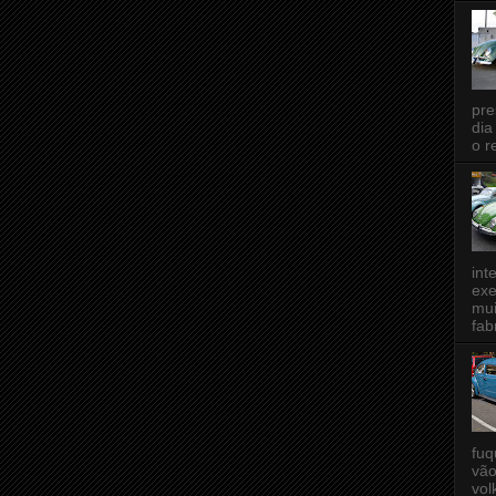
pre
dia
o r
int
exe
mui
fab
fuq
vão
vol