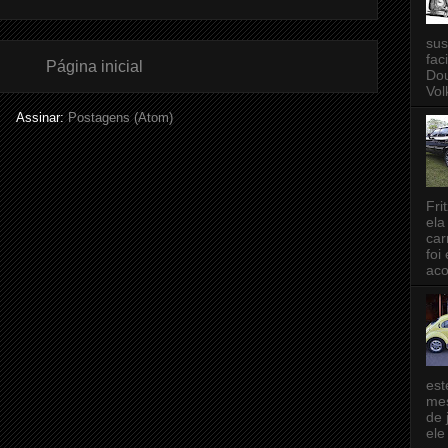
sus
fac
Página inicial
Dou
Vol
Assinar:
Postagens (Atom)
Fri
ela
car
foi
aco
est
mes
de 
ele