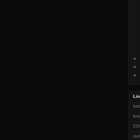
►
►
►
Li
ba
bra
CO
cur