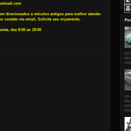
hotmail.com
8
em direcionados a veículos antigos para melhor atende-
 contato via email, Solicite seu orçamento.
Po
xta, das 8:00 as 18:00
tem
ser
vez
rei
dur
tem
exe