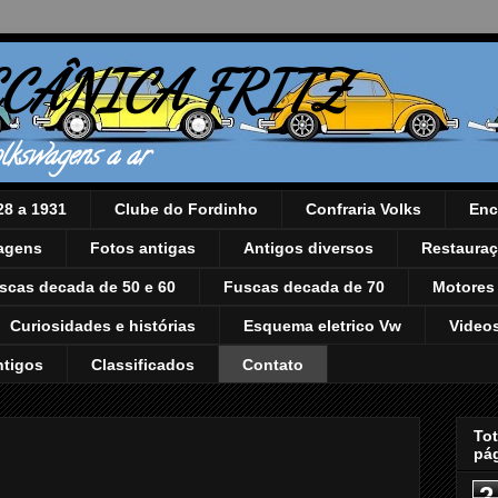
CÂNICA FRITZ
lkswagens a ar
28 a 1931
Clube do Fordinho
Confraria Volks
Enc
iagens
Fotos antigas
Antigos diversos
Restaura
scas decada de 50 e 60
Fuscas decada de 70
Motores
Curiosidades e histórias
Esquema eletrico Vw
Video
ntigos
Classificados
Contato
Tot
pá
2