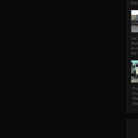
fot
vai
Aut
é u
da 
Fu
Fu
Var
Var